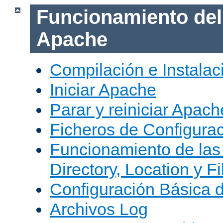
Funcionamiento del
Apache
Compilación e Instala
Iniciar Apache
Parar y reiniciar Apach
Ficheros de Configura
Funcionamiento de las
Directory, Location y Fi
Configuración Básica 
Archivos Log