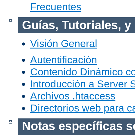
Frecuentes
Guías, Tutoriales, 
Visión General
Autentificación
Contenido Dinámico c
Introducción a Server 
Archivos .htaccess
Directorios web para c
Notas específicas s