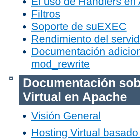
El uso de Handlers en
Filtros
Soporte de suEXEC
Rendimiento del servid
Documentación adicion
mod_rewrite
Documentación sob
Virtual en Apache
Visión General
Hosting Virtual basad