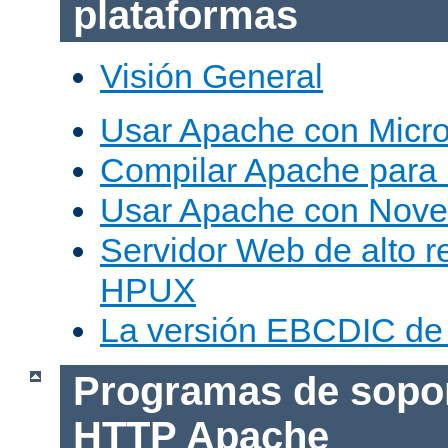
plataformas
Visión General
Usar Apache con Micr
Compilar Apache para
Usar Apache con Nove
Servidor Web de alto r
HPUX
La versión EBCDIC de
Programas de sopor
HTTP Apache