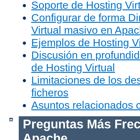
Soporte de Hosting Vir
Configurar de forma Di
Virtual masivo en Apa
Ejemplos de Hosting Vi
Discusión en profundid
de Hosting Virtual
Limitaciones de los de
ficheros
Asuntos relacionados
Preguntas Más Frec
Apache