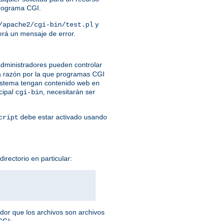
programa CGI.
y
/apache2/cgi-bin/test.pl
verá un mensaje de error.
dministradores pueden controlar
a razón por la que programas CGI
 sistema tengan contenido web en
cipal
, necesitarán ser
cgi-bin
debe estar activado usando
cript
irectorio en particular:
idor que los archivos son archivos
CGI: