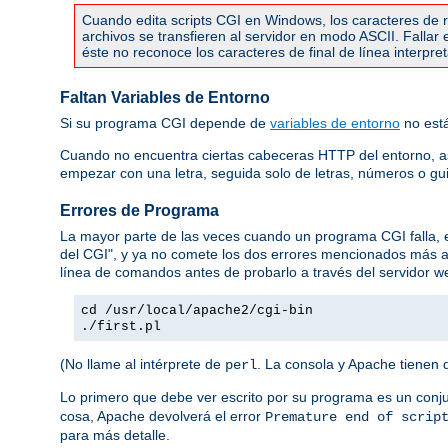
Cuando edita scripts CGI en Windows, los caracteres de re
archivos se transfieren al servidor en modo ASCII. Falla
éste no reconoce los caracteres de final de línea interpr
Faltan Variables de Entorno
Si su programa CGI depende de
variables de entorno
no está
Cuando no encuentra ciertas cabeceras HTTP del entorno, 
empezar con una letra, seguida solo de letras, números o gu
Errores de Programa
La mayor parte de las veces cuando un programa CGI falla,
del CGI", y ya no comete los dos errores mencionados más 
línea de comandos antes de probarlo a través del servidor we
cd /usr/local/apache2/cgi-bin
./first.pl
(No llame al intérprete de
. La consola y Apache tienen 
perl
Lo primero que debe ver escrito por su programa es un conj
cosa, Apache devolverá el error
Premature end of scrip
para más detalle.