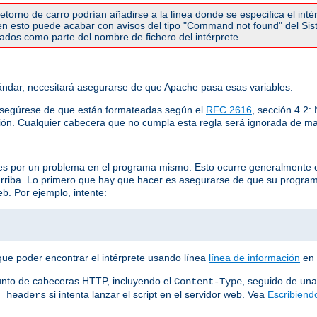
torno de carro podrían añadirse a la línea donde se especifica el inté
r en esto puede acabar con avisos del tipo "Command not found" del Si
etados como parte del nombre de fichero del intérprete.
ndar, necesitará asegurarse de que Apache pasa esas variables.
asegúrese de que están formateadas según el
RFC 2616
, sección 4.2
ión. Cualquier cabecera que no cumpla esta regla será ignorada de ma
 es por un problema en el programa mismo. Esto ocurre generalmente 
arriba. Lo primero que hay que hacer es asegurarse de que su progra
b. Por ejemplo, intente:
que poder encontrar el intérprete usando línea
línea de información
en 
unto de cabeceras HTTP, incluyendo el
, seguido de una
Content-Type
si intenta lanzar el script en el servidor web. Vea
Escribiend
t headers