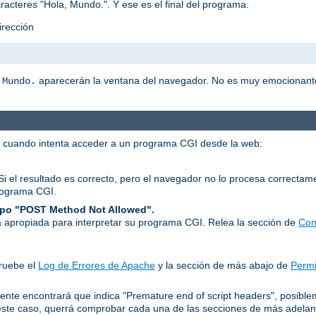
racteres "Hola, Mundo.". Y ese es el final del programa.
irección
aparecerán la ventana del navegador. No es muy emocionant
 Mundo.
r cuando intenta acceder a un programa CGI desde la web:
Si el resultado es correcto, pero el navegador no lo procesa correcta
rograma CGI.
tipo "POST Method Not Allowed".
 apropiada para interpretar su programa CGI. Relea la sección de
Con
ruebe el
Log de Errores de Apache
y la sección de más abajo de
Permi
ente encontrará que indica "Premature end of script headers", posib
ste caso, querrá comprobar cada una de las secciones de más adelan