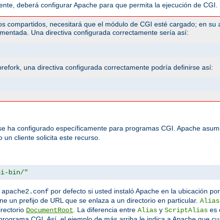
te, deberá configurar Apache para que permita la ejecución de CGI. H
os compartidos, necesitará que el módulo de CGI esté cargado; en su
mentada. Una directiva configurada correctamente sería así:
efork, una directiva configurada correctamente podría definirse así:
 se ha configurado específicamente para programas CGI. Apache asumi
un cliente solicita este recurso.
gi-bin/"
n
por defecto si usted instaló Apache en la ubicación por
apache2.conf
ine un prefijo de URL que se enlaza a un directorio en particular.
Alias
irectorio
. La diferencia entre
y
es 
DocumentRoot
Alias
ScriptAlias
rograma CGI. Así, el ejemplo de más arriba le indica a Apache que cua