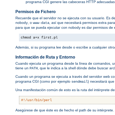
programa CGI genere las cabeceras HTTP adecuadas
Permisos de Fichero
Recuerde que el servidor no se ejecuta con su usuario. Es dec
, o
, así que necesitará permisos extra par
nobody
www-data
para que se pueda ejecutar con
es dar permisos de e
nobody
chmod a+x first.pl
Además, si su programa lee desde o escribe a cualquier otro/
Información de Ruta y Entorno
Cuando ejecuta un programa desde la línea de comandos, usted
tiene un
, que le indica a la shell dónde debe buscar ar
PATH
Cuando un programa se ejecuta a través del servidor web 
programa CGI (como por ejemplo
) necesitará que
sendmail
Una manifestación común de esto es la ruta del intérprete d
#!/usr/bin/perl
Asegúrese de que éste es de hecho el path de su intérprete.