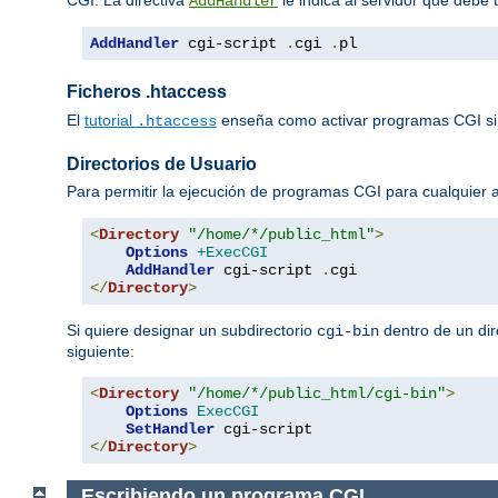
AddHandler
AddHandler
 cgi-script 
.
cgi 
.
pl
Ficheros .htaccess
El
tutorial
enseña como activar programas CGI si
.htaccess
Directorios de Usuario
Para permitir la ejecución de programas CGI para cualquier
<
Directory
"/home/*/public_html"
>
Options
+ExecCGI
AddHandler
 cgi-script 
.
</
Directory
>
Si quiere designar un subdirectorio
dentro de un dir
cgi-bin
siguiente:
<
Directory
"/home/*/public_html/cgi-bin"
>
Options
ExecCGI
SetHandler
</
Directory
>
Escribiendo un programa CGI