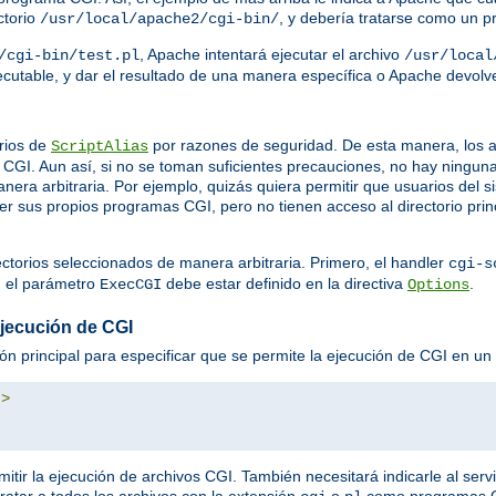
ctorio
, y debería tratarse como un 
/usr/local/apache2/cgi-bin/
, Apache intentará ejecutar el archivo
/cgi-bin/test.pl
/usr/local
ejecutable, y dar el resultado de una manera específica o Apache devol
rios de
por razones de seguridad. De esta manera, los a
ScriptAlias
GI. Aun así, si no se toman suficientes precauciones, no hay ningun
nera arbitraria. Por ejemplo, quizás quiera permitir que usuarios del
ner sus propios programas CGI, pero no tienen acceso al directorio prin
ectorios seleccionados de manera arbitraria. Primero, el handler
cgi-s
, el parámetro
debe estar definido en la directiva
.
ExecCGI
Options
ejecución de CGI
ión principal para especificar que se permite la ejecución de CGI en un d
"
>
mitir la ejecución de archivos CGI. También necesitará indicarle al serv
tratar a todos los archivos con la extensión
o
como programas 