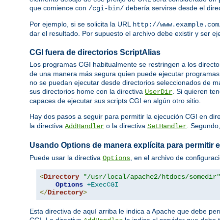
que comience con
debería servirse desde el dire
/cgi-bin/
Por ejemplo, si se solicita la URL
http://www.example.com
dar el resultado. Por supuesto el archivo debe existir y ser 
CGI fuera de directorios ScriptAlias
Los programas CGI habitualmente se restringen a los directo
de una manera más segura quien puede ejecutar programas C
no se puedan ejecutar desde directorios seleccionados de ma
sus directorios home con la directiva
. Si quieren te
UserDir
capaces de ejecutar sus scripts CGI en algún otro sitio.
Hay dos pasos a seguir para permitir la ejecución CGI en dir
la directiva
o la directiva
. Segundo
AddHandler
SetHandler
Usando Options de manera explícita para permitir 
Puede usar la directiva
, en el archivo de configurac
Options
<
Directory
"/usr/local/apache2/htdocs/somedir
Options
+ExecCGI
</
Directory
>
Esta directiva de aquí arriba le indica a Apache que debe per
CGI. La directiva
le indica al servidor que debe 