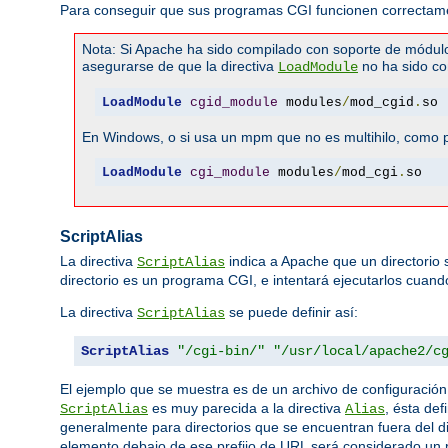
Para conseguir que sus programas CGI funcionen correctamen
Nota: Si Apache ha sido compilado con soporte de módul
asegurarse de que la directiva
no ha sido co
LoadModule
LoadModule
cgid_module
 modules
/
mod_cgid
.
so
En Windows, o si usa un mpm que no es multihilo, como pr
LoadModule
cgi_module
 modules
/
mod_cgi
.
so
ScriptAlias
La directiva
indica a Apache que un directorio
ScriptAlias
directorio es un programa CGI, e intentará ejecutarlos cuando 
La directiva
se puede definir así:
ScriptAlias
ScriptAlias
"/cgi-bin/"
"/usr/local/apache2/c
El ejemplo que se muestra es de un archivo de configuració
es muy parecida a la directiva
, ésta def
ScriptAlias
Alias
generalmente para directorios que se encuentran fuera del d
elemento debajo de ese prefijo de URL será considerado un p