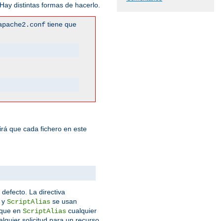
ay distintas formas de hacerlo.
tiene que
apache2.conf
rá que cada fichero en este
 defecto. La directiva
y
se usan
ScriptAlias
que en
cualquier
ScriptAlias
lquier solicitud para un recurso