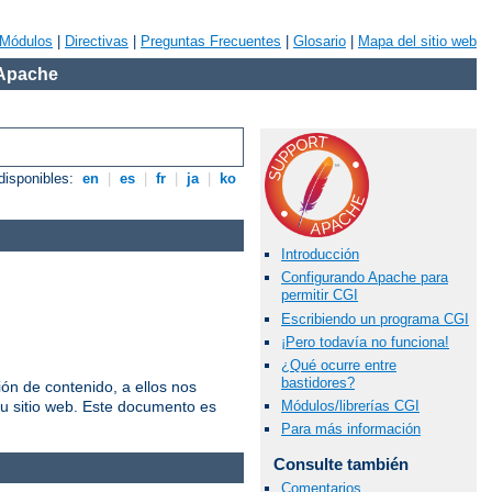
Módulos
|
Directivas
|
Preguntas Frecuentes
|
Glosario
|
Mapa del sitio web
 Apache
disponibles:
en
|
es
|
fr
|
ja
|
ko
Introducción
Configurando Apache para
permitir CGI
Escribiendo un programa CGI
¡Pero todavía no funciona!
¿Qué ocurre entre
bastidores?
n de contenido, a ellos nos
u sitio web. Este documento es
Módulos/librerías CGI
Para más información
Consulte también
Comentarios