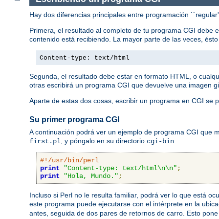
Hay dos diferencias principales entre programación ``regular
Primera, el resultado al completo de tu programa CGI debe 
contenido está recibiendo. La mayor parte de las veces, ést
Content-type: text/html
Segunda, el resultado debe estar en formato HTML, o cualqu
otras escribirá un programa CGI que devuelve una imagen gi
Aparte de estas dos cosas, escribir un programa en CGI se p
Su primer programa CGI
A continuación podrá ver un ejemplo de programa CGI que mue
, y póngalo en su directorio
.
first.pl
cgi-bin
#!/usr/bin/perl
print
"Content-type: text/html\n\n"
;
print
"Hola, Mundo."
;
Incluso si Perl no le resulta familiar, podrá ver lo que está 
este programa puede ejecutarse con el intérprete en la ubic
antes, seguida de dos pares de retornos de carro. Esto pone 