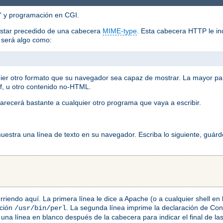
'' y programación en CGI.
estar precedido de una cabecera
MIME-type
. Esta cabecera HTTP le ind
o será algo como:
ier otro formato que su navegador sea capaz de mostrar. La mayor pa
f, u otro contenido no-HTML.
arecerá bastante a cualquier otro programa que vaya a escribir.
stra una línea de texto en su navegador. Escriba lo siguiente, guárd
ocurriendo aquí. La primera línea le dice a Apache (o a cualquier shell e
ación
. La segunda línea imprime la declaración de C
/usr/bin/perl
una línea en blanco después de la cabecera para indicar el final de l