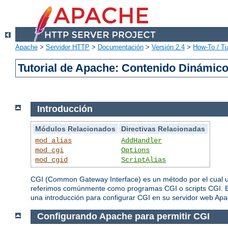
Apache
>
Servidor HTTP
>
Documentación
>
Versión 2.4
>
How-To / Tu
Tutorial de Apache: Contenido Dinámic
Introducción
Módulos Relacionados
Directivas Relacionadas
mod_alias
AddHandler
mod_cgi
Options
mod_cgid
ScriptAlias
CGI (Common Gateway Interface) es un método por el cual un
referimos comúnmente como programas CGI o scripts CGI. Es
una introducción para configurar CGI en su servidor web Apac
Configurando Apache para permitir CGI