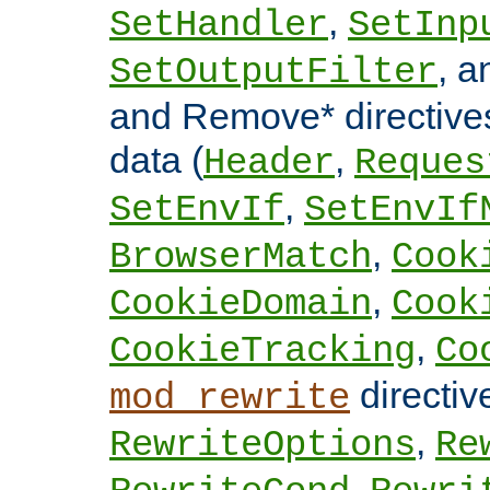
,
SetHandler
SetInp
, 
SetOutputFilter
and Remove* directive
data (
,
Header
Reques
,
SetEnvIf
SetEnvIf
,
BrowserMatch
Cook
,
CookieDomain
Cook
,
CookieTracking
Co
directi
mod_rewrite
,
RewriteOptions
Re
,