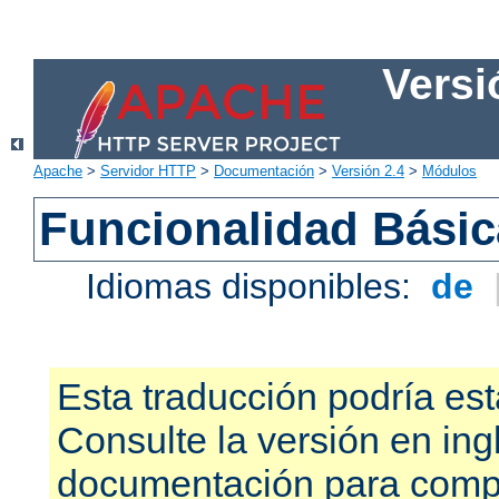
Versi
Apache
>
Servidor HTTP
>
Documentación
>
Versión 2.4
>
Módulos
Funcionalidad Bási
Idiomas disponibles:
de
Esta traducción podría est
Consulte la versión en ing
documentación para compr