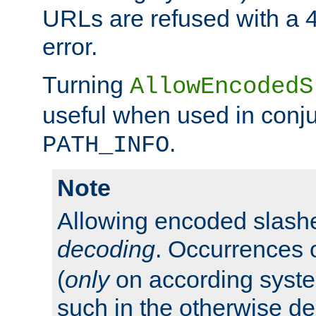
URLs are refused with a 
error.
Turning
AllowEncodedS
useful when used in conju
.
PATH_INFO
Note
Allowing encoded slas
decoding
. Occurrences 
(
only
on according system
such in the otherwise d