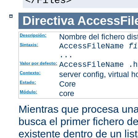
</Files>
Directiva
AccessFi
Nombre del fichero dis
Descripción:
AccessFileName
fi
Sintaxis:
...
AccessFileName .h
Valor por defecto:
server config, virtual h
Contexto:
Core
Estado:
core
Módulo:
Mientras que procesa una 
busca el primer fichero d
existente dentro de un li