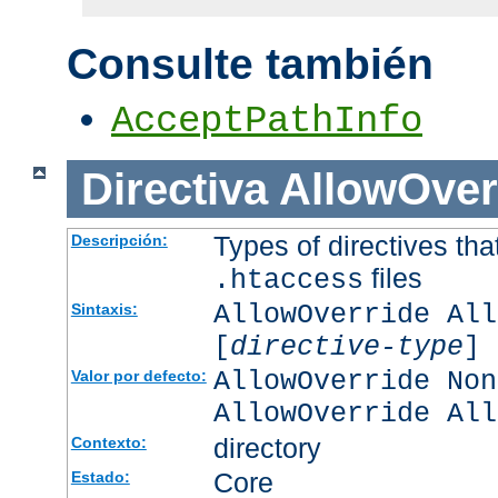
Consulte también
AcceptPathInfo
Directiva
AllowOver
Types of directives tha
Descripción:
files
.htaccess
AllowOverride All
Sintaxis:
[
directive-type
] 
AllowOverride Non
Valor por defecto:
AllowOverride All
directory
Contexto:
Core
Estado: