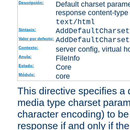
Default charset param
Descripción:
response content-type
text/html
AddDefaultCharset
Sintaxis:
AddDefaultCharset
Valor por defecto:
server config, virtual h
Contexto:
FileInfo
Anula:
Core
Estado:
core
Módulo:
This directive specifies a 
media type charset param
character encoding) to be
response if and only if th