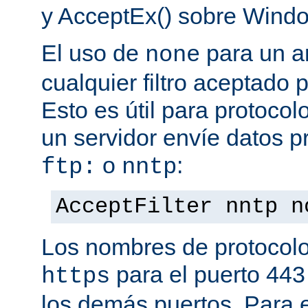
y AcceptEx() sobre Wind
El uso de
para un a
none
cualquier filtro aceptado 
Esto es útil para protoco
un servidor envíe datos p
o
:
ftp:
nntp
AcceptFilter nntp n
Los nombres de protocolo
para el puerto 443
https
los demás puertos. Para e