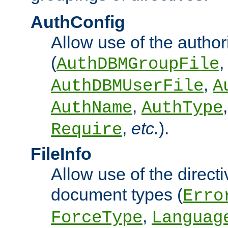
AuthConfig
Allow use of the author
(
,
AuthDBMGroupFile
,
AuthDBMUserFile
A
,
AuthName
AuthType
,
etc.
).
Require
FileInfo
Allow use of the directi
document types (
Erro
,
ForceType
Languag