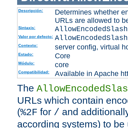
Determines whether en
Descripción:
URLs are allowed to b
AllowEncodedSlash
Sintaxis:
AllowEncodedSlash
Valor por defecto:
server config, virtual h
Contexto:
Core
Estado:
core
Módulo:
Available in Apache ht
Compatibilidad:
The
AllowEncodedSlas
URLs which contain enco
(
for
and additionall
%2F
/
according systems) to be