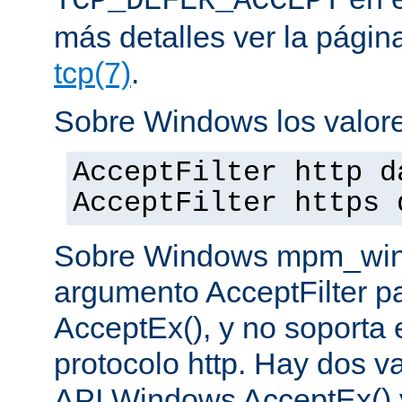
TCP_DEFER_ACCEPT
más detalles ver la pági
tcp(7)
.
Sobre Windows los valore
AcceptFilter http d
AcceptFilter https 
Sobre Windows mpm_winnt
argumento AcceptFilter p
AcceptEx(), y no soporta e
protocolo http. Hay dos va
API Windows AcceptEx() 