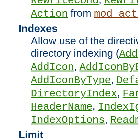
RewriteCond
Rewri
from
Action
mod_act
Indexes
Allow use of the directi
directory indexing (
Add
,
AddIcon
AddIconBy
,
AddIconByType
Def
,
DirectoryIndex
Fa
,
HeaderName
IndexI
,
IndexOptions
Read
Limit