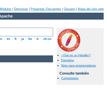
Módulos
|
Directivas
|
Preguntas Frecuentes
|
Glosario
|
Mapa del sitio web
 Apache
en
|
es
|
fr
|
ja
|
ko
|
tr
|
zh-cn
¿Qué es un Handler?
Ejemplos
Nota para programadores
Consulte también
Comentarios