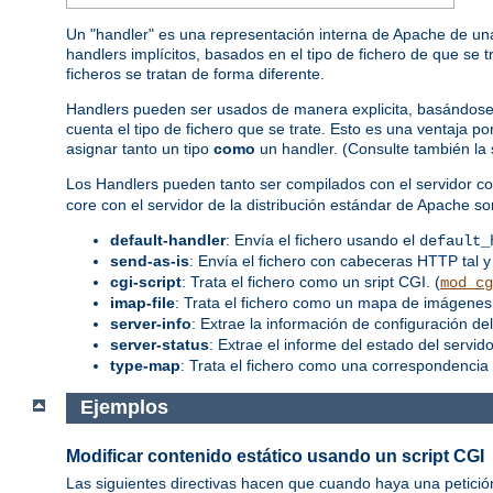
Un "handler" es una representación interna de Apache de una
handlers implícitos, basados en el tipo de fichero de que se 
ficheros se tratan de forma diferente.
Handlers pueden ser usados de manera explicita, basándose en
cuenta el tipo de fichero que se trate. Esto es una ventaja 
asignar tanto un tipo
como
un handler. (Consulte también la
Los Handlers pueden tanto ser compilados con el servidor co
core con el servidor de la distribución estándar de Apache so
default-handler
: Envía el fichero usando el
default_
send-as-is
: Envía el fichero con cabeceras HTTP tal y
cgi-script
: Trata el fichero como un sript CGI. (
mod_cg
imap-file
: Trata el fichero como un mapa de imágenes.
server-info
: Extrae la información de configuración del
server-status
: Extrae el informe del estado del servidor
type-map
: Trata el fichero como una correspondencia 
Ejemplos
Modificar contenido estático usando un script CGI
Las siguientes directivas hacen que cuando haya una petició