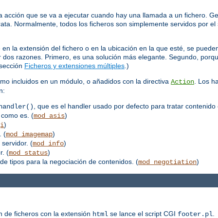
 acción que se va a ejecutar cuando hay una llamada a un fichero. Ge
trata. Normalmente, todos los ficheros son simplemente servidos por el 
 la extensión del fichero o en la ubicación en la que esté, se pueden
por dos razones. Primero, es una solución más elegante. Segundo, porq
 sección
Ficheros y extensiones múltiples
.)
mo incluidos en un módulo, o añadidos con la directiva
. Los h
Action
n:
, que es el handler usado por defecto para tratar contenido 
handler()
 como es. (
)
mod_asis
)
i
 (
)
mod_imagemap
 servidor. (
)
mod_info
. (
)
mod_status
de tipos para la negociación de contenidos. (
)
mod_negotiation
n de ficheros con la extensión
se lance el script CGI
.
html
footer.pl