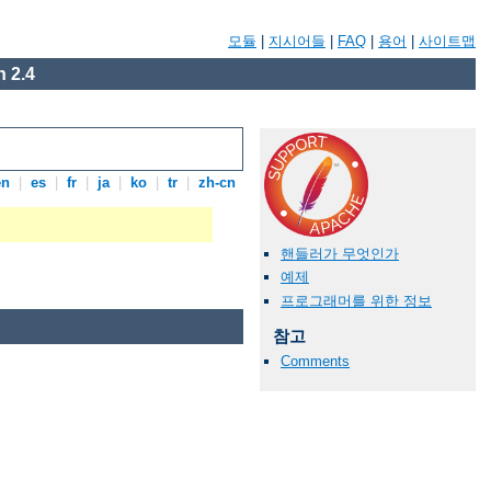
모듈
|
지시어들
|
FAQ
|
용어
|
사이트맵
 2.4
en
|
es
|
fr
|
ja
|
ko
|
tr
|
zh-cn
핸들러가 무엇인가
예제
프로그래머를 위한 정보
참고
Comments