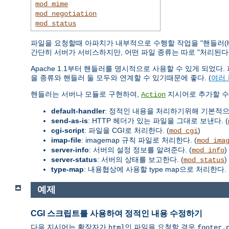
mod_mime
mod_negotiation
mod_status
파일을 요청할때 아파치가 내부적으로 수행할 작업을 "핸들러(ha
간단히 서버가 서비스하지만, 어떤 파일 종류는 따로 "처리된다(han
Apache 1.1부터 핸들러를 명시적으로 사용할 수 있게 되었
을 종류와 핸들러 둘 모두와 연계할 수 있기때문에 좋다. (
여러
핸들러는 서버나 모듈로 구현하여,
지시어로 추가할 수 
Action
default-handler
: 정적인 내용을 처리하기위해 기본적
send-as-is
: HTTP 헤더가 있는 파일을 그대로 보낸다. (
cgi-script
: 파일을 CGI로 처리한다. (
)
mod_cgi
imap-file
: imagemap 규칙 파일로 처리한다. (
mod_ima
server-info
: 서버의 설정 정보를 알려준다. (
)
mod_info
server-status
: 서버의 상태를 보고한다. (
)
mod_status
type-map
: 내용협상에 사용할 type map으로 처리한다. 
예제
CGI 스크립트를 사용하여 정적인 내용 수정하기
다음 지시어는 확장자가
인 파일을 요청할 경우
html
footer.