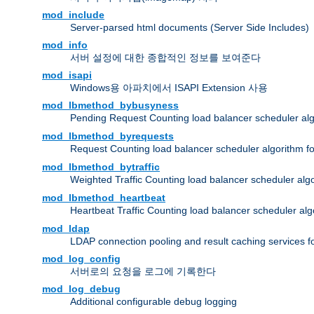
mod_include
Server-parsed html documents (Server Side Includes)
mod_info
서버 설정에 대한 종합적인 정보를 보여준다
mod_isapi
Windows용 아파치에서 ISAPI Extension 사용
mod_lbmethod_bybusyness
Pending Request Counting load balancer scheduler alg
mod_lbmethod_byrequests
Request Counting load balancer scheduler algorithm f
mod_lbmethod_bytraffic
Weighted Traffic Counting load balancer scheduler alg
mod_lbmethod_heartbeat
Heartbeat Traffic Counting load balancer scheduler alg
mod_ldap
LDAP connection pooling and result caching services 
mod_log_config
서버로의 요청을 로그에 기록한다
mod_log_debug
Additional configurable debug logging