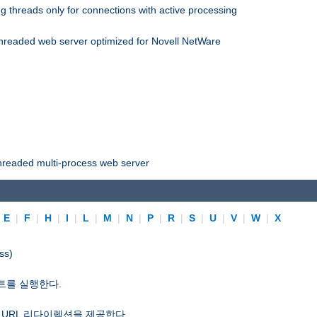
 threads only for connections with active processing
threaded web server optimized for Novell NetWare
threaded multi-process web server
|
E
|
F
|
H
|
I
|
L
|
M
|
N
|
P
|
R
|
S
|
U
|
V
|
W
|
X
ss)
트를 실행한다.
 URL 리다이렉션을 제공한다