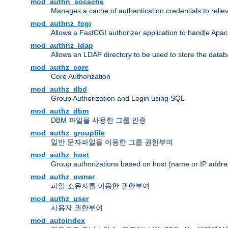
mod_authn_socache
Manages a cache of authentication credentials to reli
mod_authnz_fcgi
Allows a FastCGI authorizer application to handle Apac
mod_authnz_ldap
Allows an LDAP directory to be used to store the datab
mod_authz_core
Core Authorization
mod_authz_dbd
Group Authorization and Login using SQL
mod_authz_dbm
DBM 파일을 사용한 그룹 인증
mod_authz_groupfile
일반 문자파일을 이용한 그룹 권한부여
mod_authz_host
Group authorizations based on host (name or IP addre
mod_authz_owner
파일 소유자를 이용한 권한부여
mod_authz_user
사용자 권한부여
mod_autoindex