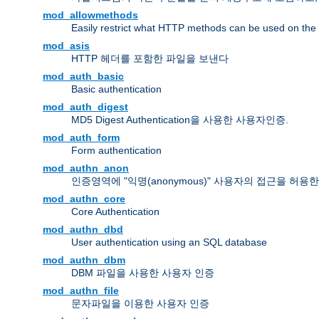
mod_allowmethods
Easily restrict what HTTP methods can be used on the
mod_asis
HTTP 헤더를 포함한 파일을 보낸다
mod_auth_basic
Basic authentication
mod_auth_digest
MD5 Digest Authentication을 사용한 사용자인증.
mod_auth_form
Form authentication
mod_authn_anon
인증영역에 "익명(anonymous)" 사용자의 접근을 허용
mod_authn_core
Core Authentication
mod_authn_dbd
User authentication using an SQL database
mod_authn_dbm
DBM 파일을 사용한 사용자 인증
mod_authn_file
문자파일을 이용한 사용자 인증