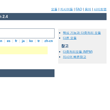
모듈
|
지시어들
|
FAQ
|
용어
|
사이트맵
 2.4
핵심 기능과 다중처리 모듈
다른 모듈
en
|
es
|
fr
|
ja
|
ko
|
tr
|
zh-cn
참고
다중처리모듈 (MPM)
지시어 빠른참고