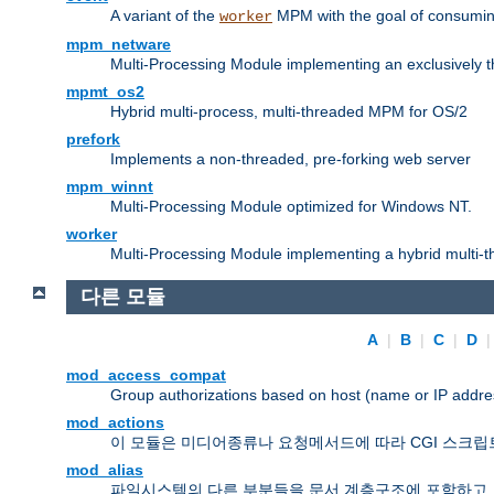
A variant of the
MPM with the goal of consuming
worker
mpm_netware
Multi-Processing Module implementing an exclusively 
mpmt_os2
Hybrid multi-process, multi-threaded MPM for OS/2
prefork
Implements a non-threaded, pre-forking web server
mpm_winnt
Multi-Processing Module optimized for Windows NT.
worker
Multi-Processing Module implementing a hybrid multi-
다른 모듈
A
|
B
|
C
|
D
mod_access_compat
Group authorizations based on host (name or IP addre
mod_actions
이 모듈은 미디어종류나 요청메서드에 따라 CGI 스크립
mod_alias
파일시스템의 다른 부분들을 문서 계층구조에 포함하고,