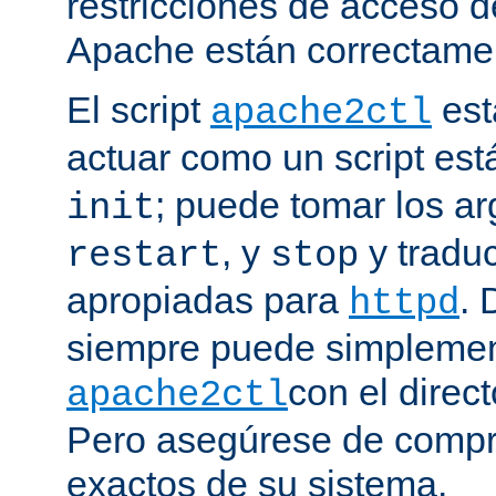
restricciones de acceso d
Apache están correctamen
El script
est
apache2ctl
actuar como un script est
; puede tomar los 
init
, y
y traduc
restart
stop
apropiadas para
. 
httpd
siempre puede simplemen
con el direct
apache2ctl
Pero asegúrese de compro
exactos de su sistema.