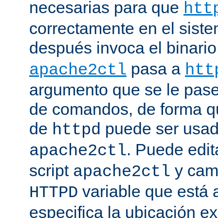
necesarias para que
htt
correctamente en el siste
después invoca el binari
pasa a
apache2ctl
htt
argumento que se le pase 
de comandos, de forma qu
de
puede ser usad
httpd
. Puede edit
apache2ctl
script
y camb
apache2ctl
variable que está a
HTTPD
especifica la ubicación e