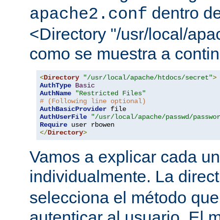
dentro de
apache2.conf
<Directory "/usr/local/apa
como se muestra a contin
<
Directory
"/usr/local/apache/htdocs/secret"
>
AuthType
Basic
AuthName
"Restricted Files"
# (Following line optional)
AuthBasicProvider
AuthUserFile
"/usr/local/apache/passwd/passwo
Require
</
Directory
>
Vamos a explicar cada una
individualmente. La direc
selecciona el método que
autenticar al usuario. E