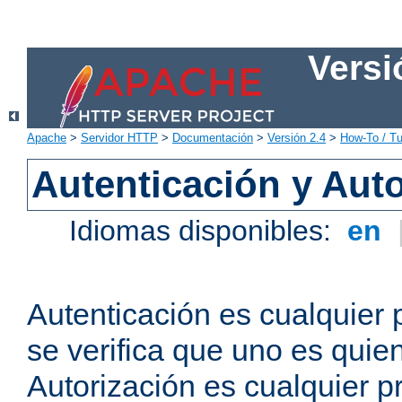
Versi
Apache
>
Servidor HTTP
>
Documentación
>
Versión 2.4
>
How-To / Tu
Autenticación y Aut
Idiomas disponibles:
en
Autenticación es cualquier 
se verifica que uno es quien
Autorización es cualquier p