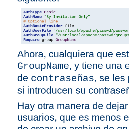
AuthType
Basic
AuthName
"By Invitation Only"
# Optional line:
AuthBasicProvider
AuthUserFile
"/usr/local/apache/passwd/passwo
AuthGroupFile
"/usr/local/apache/passwd/group
Require
 group 
GroupName
Ahora, cualquiera que est
, y tiene una 
GroupName
de
, se les
contraseñas
si introducen su contrase
Hay otra manera de dejar 
usuarios, que es menos es
de crear un archivo de gr