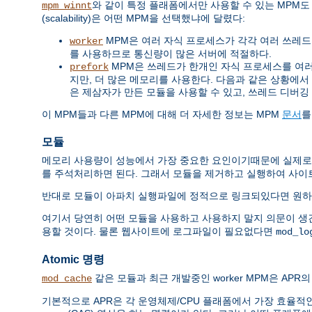
와 같이 특정 플래폼에서만 사용할 수 있는 MPM도
mpm_winnt
(scalability)은 어떤 MPM을 선택했냐에 달렸다:
MPM은 여러 자식 프로세스가 각각 여러 쓰레드를 
worker
를 사용하므로 통신량이 많은 서버에 적절하다.
MPM은 쓰레드가 한개인 자식 프로세스를 여러개 
prefork
지만, 더 많은 메모리를 사용한다. 다음과 같은 상황에서 쓰레드
은 제삼자가 만든 모듈을 사용할 수 있고, 쓰레드 디버깅
이 MPM들과 다른 MPM에 대해 더 자세한 정보는 MPM
문서
를
모듈
메모리 사용량이 성능에서 가장 중요한 요인이기때문에 실제로
를 주석처리하면 된다. 그래서 모듈을 제거하고 실행하여 사이
반대로 모듈이 아파치 실행파일에 정적으로 링크되있다면 원하
여기서 당연히 어떤 모듈을 사용하고 사용하지 말지 의문이 생
용할 것이다. 물론 웹사이트에 로그파일이 필요없다면
mod_lo
Atomic 명령
같은 모듈과 최근 개발중인 worker MPM은 APR의 
mod_cache
기본적으로 APR은 각 운영체제/CPU 플래폼에서 가장 효율적인 방