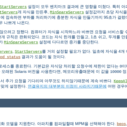
설정이 모두 벤치마크 결과에 큰 영향을 미쳤다. 특히 
StartServers
개 자식을 만든후,
설정값까지 초당 자식을
tServers
MinSpareServers
시에 접속하면 부하를 처리하기에 충분한 자식을 만들기까지 95초가 걸렸다
우 나쁘게 나온다.
않으려고 정했다. 컴퓨터가 자식을 시작하느라 바쁘면 요청을 서비스할 수
개 규칙은 완화되었다. 코드는 자식 한개를 만들고, 1초 쉬고, 두개를 만들
수가
설정에 다다르면 증가를 중단한다.
MinSpareServers
,
를 거의 설정할 필요가 없다. 일초에 자식을 4개
ervers
StartServers
결과가 도움이 될 것이다.
od_status
로세스를 종료한다. 기본값은 자식당 처리할 요청수에 제한이 없다는
이
0
 오래된 Solaris 버전을 사용한다면, 메모리유출때문에 이 값을
정
10000
연결에서 추가 요청을 기다리며 아무것도 하지않기때문에 계속 바쁘다.
KeepA
 맞게 설정한다.
연결유지의 대부분의 이점이 사라지기때문에
어떤 경우
동기화 모델을 지원한다. 아파치를 컴파일할때 MPM을 선택해야 한다.
beos