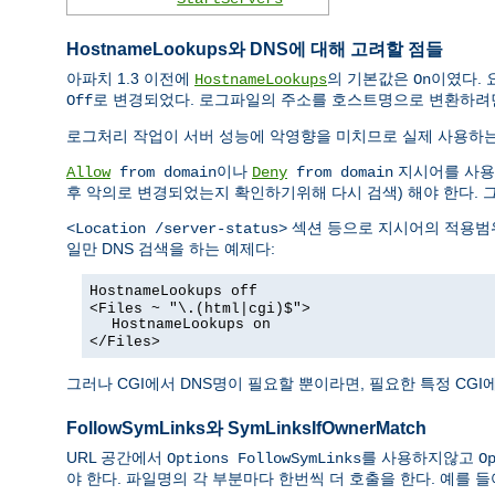
HostnameLookups와 DNS에 대해 고려할 점들
아파치 1.3 이전에
의 기본값은
이였다. 
HostnameLookups
On
로 변경되었다. 로그파일의 주소를 호스트명으로 변환하려
Off
로그처리 작업이 서버 성능에 악영향을 미치므로 실제 사용하
이나
지시어를 사용한
Allow
from domain
Deny
from domain
후 악의로 변경되었는지 확인하기위해 다시 검색) 해야 한다. 
섹션 등으로 지시어의 적용범위
<Location /server-status>
일만 DNS 검색을 하는 예제다:
HostnameLookups off
<Files ~ "\.(html|cgi)$">
HostnameLookups on
</Files>
그러나 CGI에서 DNS명이 필요할 뿐이라면, 필요한 특정 CG
FollowSymLinks와 SymLinksIfOwnerMatch
URL 공간에서
를 사용하지않고
Options FollowSymLinks
O
야 한다. 파일명의 각 부분마다 한번씩 더 호출을 한다. 예를 들