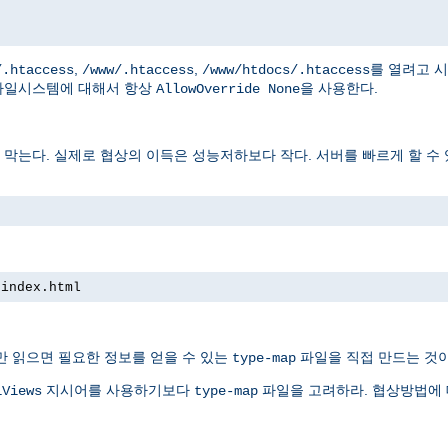
,
,
를 열려고 
/.htaccess
/www/.htaccess
/www/htdocs/.htaccess
파일시스템에 대해서 항상
을 사용한다.
AllowOverride None
는다. 실제로 협상의 이득은 성능저하보다 작다. 서버를 빠르게 할 수 
 index.html
만 읽으면 필요한 정보를 얻을 수 있는
파일을 직접 만드는 것이
type-map
지시어를 사용하기보다
파일을 고려하라. 협상방법에
iViews
type-map