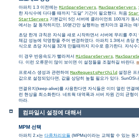
아파치 1.3 이전에는
,
,
MinSpareServers
MaxSpareServers
한 자식수에 다다를 때까지 "도달" 기간이 필요했다. 처음
Star
기본값이
인 서버에 클라이언트 100개가 동
StartServers
5
에서는 잘 동작하지만, 10분간만 실행하는 벤치마크 결과는 매
초당 한개 규칙은 자식을 새로 시작하면서 서버에 무리를 주지 
체감 성능에 악영향을 주어 변경하였다. 아파치 1.3에서 초당 한
식으로 초당 자식을 32개 만들때까지 지수로 증가한다. 자식
이 경우 반응속도가 빨라져서
,
MinSpareServers
MaxSpareS
다. 이런 오류문이 많이 보이면 이 설정들을 조절하길 바란다.
m
프로세스 생성과 관련하여
설정은 프
MaxRequestsPerChild
값으로 설정되있다면, 값을 상당히 높힐 필요가 있다. SunOS나
연결유지(keep-alive)를 사용한다면 자식들은 이미 열린 
런 현상을 최소화한다. 네트웍 대역폭과 서버 자원 간의 균형이
마라.
컴파일시 설정에 대해서
MPM 선택
아파치 2.x는
다중처리모듈
(MPMs)이라는 교체할 수 있는 