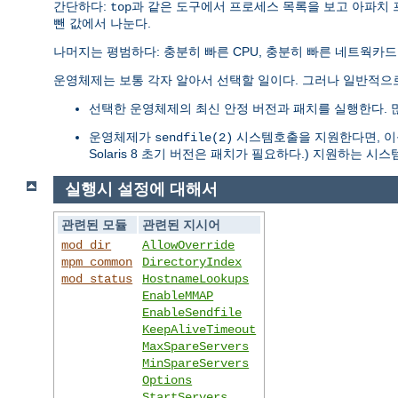
간단하다:
과 같은 도구에서 프로세스 목록을 보고 아파치
top
뺀 값에서 나눈다.
나머지는 평범하다: 충분히 빠른 CPU, 충분히 빠른 네트웍카드
운영체제는 보통 각자 알아서 선택할 일이다. 그러나 일반적으
선택한 운영체제의 최신 안정 버전과 패치를 실행한다. 
운영체제가
시스템호출을 지원한다면, 이를
sendfile(2)
Solaris 8 초기 버전은 패치가 필요하다.) 지원하는 
실행시 설정에 대해서
관련된 모듈
관련된 지시어
mod_dir
AllowOverride
mpm_common
DirectoryIndex
mod_status
HostnameLookups
EnableMMAP
EnableSendfile
KeepAliveTimeout
MaxSpareServers
MinSpareServers
Options
StartServers