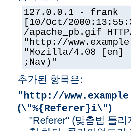
127.0.0.1 - frank
[10/Oct/2000:13:55:
/apache_pb.gif HTTP
"http://www.example
"Mozilla/4.08 [en] 
;Nav)"
추가된 항목은:
"http://www.example
(
)
\"%{Referer}i\"
"Referer" (맞춤법 틀