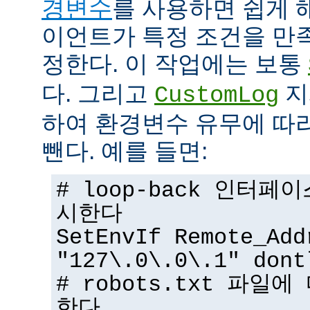
경변수
를 사용하면 쉽게 
이언트가 특정 조건을 만
정한다. 이 작업에는 보통
다. 그리고
지
CustomLog
하여 환경변수 유무에 따
뺀다. 예를 들면:
# loop-back 인터
시한다
SetEnvIf Remote_Add
"127\.0\.0\.1" dont
# robots.txt 파일
한다