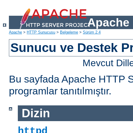
Apache 
Apache
>
HTTP Sunucusu
>
Belgeleme
>
Sürüm 2.4
Sunucu ve Destek Pr
Mevcut Dill
Bu sayfada Apache HTTP Sun
programlar tanıtılmıştır.
Dizin
httpd