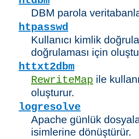
htdbm
DBM parola veritabanlar
htpasswd
Kullanıcı kimlik doğrul
doğrulaması için oluştu
httxt2dbm
ile kulla
RewriteMap
oluşturur.
logresolve
Apache günlük dosyalar
isimlerine dönüştürür.