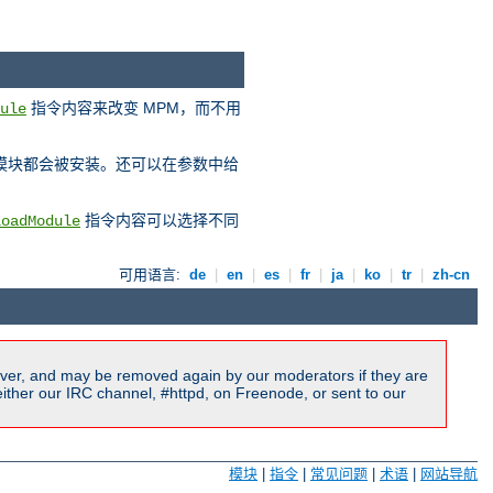
指令内容来改变 MPM，而不用
ule
 模块都会被安装。还可以在参数中给
指令内容可以选择不同
LoadModule
可用语言:
de
|
en
|
es
|
fr
|
ja
|
ko
|
tr
|
zh-cn
ver, and may be removed again by our moderators if they are
ither our IRC channel, #httpd, on Freenode, or sent to our
模块
|
指令
|
常见问题
|
术语
|
网站导航