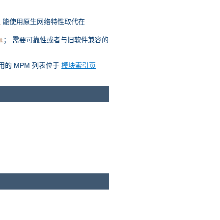
能使用原生网络特性取代在
t
； 需要可靠性或者与旧软件兼容的
t
用的 MPM 列表位于
模块索引页