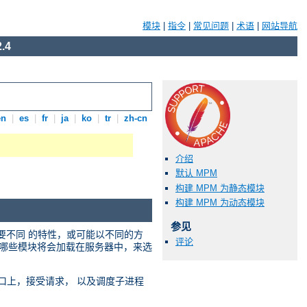
模块
|
指令
|
常见问题
|
术语
|
网站导航
.4
en
|
es
|
fr
|
ja
|
ko
|
tr
|
zh-cn
介绍
默认 MPM
构建 MPM 为静态模块
构建 MPM 为动态模块
参见
需要不同 的特性，或可能以不同的方
评论
选择哪些模块将会加载在服务器中，来选
络端口上，接受请求， 以及调度子进程