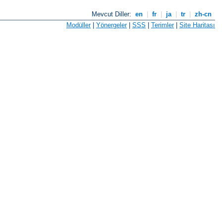
Mevcut Diller:
en
|
fr
|
ja
|
tr
|
zh-cn
Modüller
|
Yönergeler
|
SSS
|
Terimler
|
Site Haritası