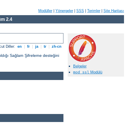
Modüller
|
Yönergeler
|
SSS
|
Terimler
|
Site Haritası
m 2.4
ut Diller:
en
|
fr
|
ja
|
tr
|
zh-cn
ıldığı Sağlam Şifreleme desteğini
Belgeler
Modülü
mod_ssl