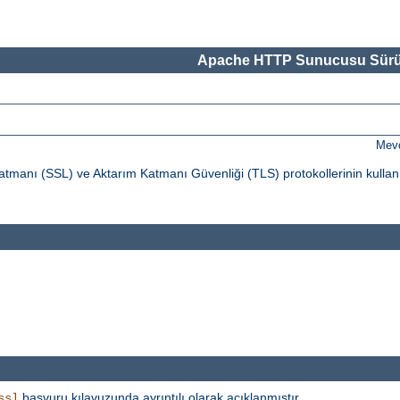
Apache HTTP Sunucusu Sürü
Mevc
tmanı (SSL) ve Aktarım Katmanı Güvenliği (TLS) protokollerinin kullan
başvuru kılavuzunda ayrıntılı olarak açıklanmıştır.
ssl