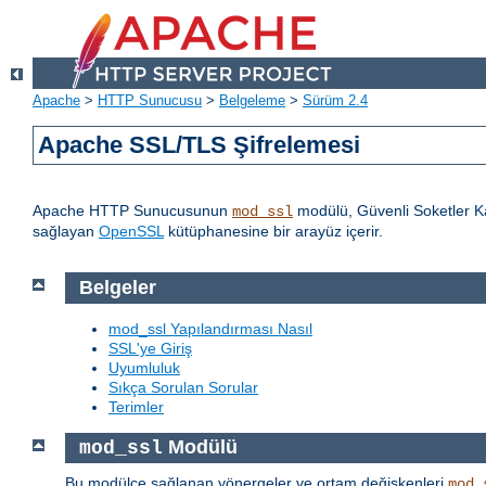
Apache
>
HTTP Sunucusu
>
Belgeleme
>
Sürüm 2.4
Apache SSL/TLS Şifrelemesi
Apache HTTP Sunucusunun
modülü, Güvenli Soketler Ka
mod_ssl
sağlayan
OpenSSL
kütüphanesine bir arayüz içerir.
Belgeler
mod_ssl Yapılandırması Nasıl
SSL'ye Giriş
Uyumluluk
Sıkça Sorulan Sorular
Terimler
Modülü
mod_ssl
Bu modülce sağlanan yönergeler ve ortam değişkenleri
mod_