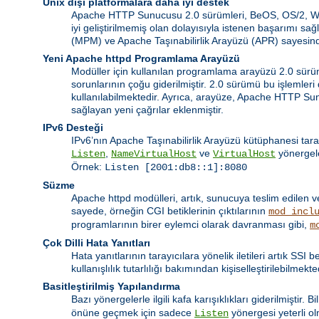
Unix dışı platformalara daha iyi destek
Apache HTTP Sunucusu 2.0 sürümleri, BeOS, OS/2, Windo
iyi geliştirilmemiş olan dolayısıyla istenen başarımı 
(MPM) ve Apache Taşınabilirlik Arayüzü (APR) sayesinde
Yeni Apache httpd Programlama Arayüzü
Modüller için kullanılan programlama arayüzü 2.0 sürümü
sorunlarının çoğu giderilmiştir. 2.0 sürümü bu işlemler
kullanılabilmektedir. Ayrıca, arayüze, Apache HTTP Su
sağlayan yeni çağrılar eklenmiştir.
IPv6 Desteği
IPv6’nın Apache Taşınabilirlik Arayüzü kütüphanesi tara
,
ve
yönergele
Listen
NameVirtualHost
VirtualHost
Örnek:
Listen [2001:db8::1]:8080
Süzme
Apache httpd modülleri, artık, sunucuya teslim edilen v
sayede, örneğin CGI betiklerinin çıktılarının
mod_incl
programlarının birer eylemci olarak davranması gibi,
m
Çok Dilli Hata Yanıtları
Hata yanıtlarının tarayıcılara yönelik iletileri artık SSI
kullanışlılık tutarlılığı bakımından kişiselleştirilebilmekte
Basitleştirilmiş Yapılandırma
Bazı yönergelerle ilgili kafa karışıklıkları giderilmiştir. 
önüne geçmek için sadece
yönergesi yeterli o
Listen