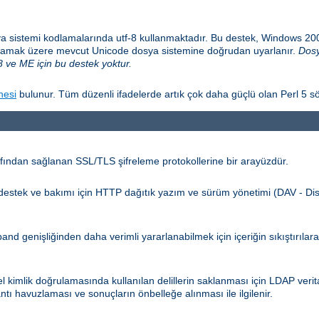
a sistemi kodlamalarında utf-8 kullanmaktadır. Bu destek, Windows 2
sağlamak üzere mevcut Unicode dosya sistemine doğrudan uyarlanır.
Dosy
 ve ME için bu destek yoktur.
nesi
bulunur. Tüm düzenli ifadelerde artık çok daha güçlü olan Perl 5 sö
ından sağlanan SSL/TLS şifreleme protokollerine bir arayüzdür.
n destek ve bakımı için HTTP dağıtık yazım ve sürüm yönetimi (DAV - Dis
d genişliğinden daha verimli yararlanabilmek için içeriğin sıkıştırılar
kimlik doğrulamasında kullanılan delillerin saklanması için LDAP verita
ntı havuzlaması ve sonuçların önbelleğe alınması ile ilgilenir.