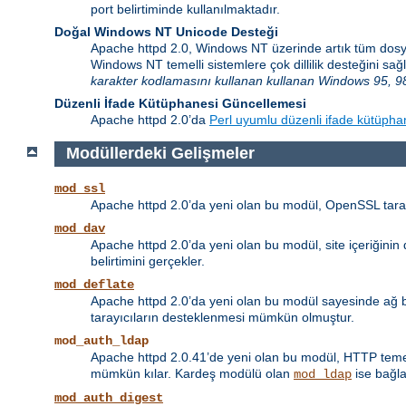
port belirtiminde kullanılmaktadır.
Doğal Windows NT Unicode Desteği
Apache httpd 2.0, Windows NT üzerinde artık tüm dosy
Windows NT temelli sistemlere çok dillilik desteğini 
karakter kodlamasını kullanan kullanan Windows 95, 98
Düzenli İfade Kütüphanesi Güncellemesi
Apache httpd 2.0’da
Perl uyumlu düzenli ifade kütüpha
Modüllerdeki Gelişmeler
mod_ssl
Apache httpd 2.0’da yeni olan bu modül, OpenSSL taraf
mod_dav
Apache httpd 2.0’da yeni olan bu modül, site içeriğini
belirtimini gerçekler.
mod_deflate
Apache httpd 2.0’da yeni olan bu modül sayesinde ağ ban
tarayıcıların desteklenmesi mümkün olmuştur.
mod_auth_ldap
Apache httpd 2.0.41’de yeni olan bu modül, HTTP temel 
mümkün kılar. Kardeş modülü olan
ise bağla
mod_ldap
mod_auth_digest