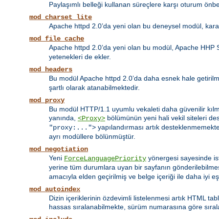
Paylaşımlı belleği kullanan süreçlere karşı oturum önbel
mod_charset_lite
Apache httpd 2.0’da yeni olan bu deneysel modül, kara
mod_file_cache
Apache httpd 2.0’da yeni olan bu modül, Apache HHP 
yetenekleri de ekler.
mod_headers
Bu modül Apache httpd 2.0’da daha esnek hale getirilmiş
şartlı olarak atanabilmektedir.
mod_proxy
Bu modül HTTP/1.1 uyumlu vekaleti daha güvenilir kılma
yanında,
bölümünün yeni hali vekil siteleri d
<Proxy>
yapılandırması artık desteklenmemekte
"proxy:...">
ayrı modüllere bölünmüştür.
mod_negotiation
Yeni
yönergesi sayesinde ist
ForceLanguagePriority
yerine tüm durumlara uyan bir sayfanın gönderilebilme
amacıyla elden geçirilmiş ve belge içeriği ile daha iyi e
mod_autoindex
Dizin içeriklerinin özdevimli listelenmesi artık HTML tab
hassas sıralanabilmekte, sürüm numarasına göre sıralama