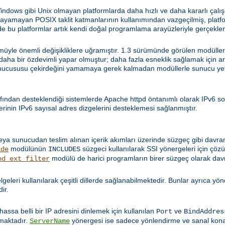
ws gibi Unix olmayan platformlarda daha hızlı ve daha kararlı çalışa
sağlayamayan POSIX taklit katmanlarının kullanımından vazgeçilmiş, pla
 bu platformlar artık kendi doğal programlama arayüzleriyle gerçeklen
yle önemli değişikliklere uğramıştır. 1.3 sürümünde görülen modüllerle 
i daha bir özdevimli yapar olmuştur; daha fazla esneklik sağlamak için a
nucususu çekirdeğini yamamaya gerek kalmadan modüllerle sunucu yetene
fından desteklendiği sistemlerde Apache httpd öntanımlı olarak IPv6 so
rinin IPv6 sayısal adres dizgelerini desteklemesi sağlanmıştır.
eya sunucudan teslim alınan içerik akımları üzerinde süzgeç gibi davra
modülünün
süzgeci kullanılarak SSI yönergeleri için ç
ude
INCLUDES
modülü de harici programların birer süzgeç olarak dav
od_ext_filter
 belgeleri kullanılarak çeşitli dillerde sağlanabilmektedir. Bunlar ayrıca y
dir.
Bilhassa belli bir IP adresini dinlemek için kullanılan
ve
Port
BindAddres
lmaktadır.
yönergesi ise sadece yönlendirme ve sanal kon
ServerName