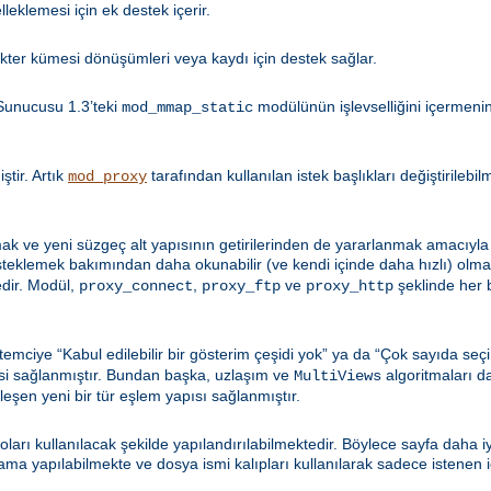
leklemesi için ek destek içerir.
kter kümesi dönüşümleri veya kaydı için destek sağlar.
Sunucusu 1.3’teki
modülünün işlevselliğini içermen
mod_mmap_static
tir. Artık
tarafından kullanılan istek başlıkları değiştirilebi
mod_proxy
k ve yeni süzgeç alt yapısının getirilerinden de yararlanmak amacıyla 
esteklemek bakımından daha okunabilir (ve kendi içinde daha hızlı) olma
dir. Modül,
,
ve
şeklinde her b
proxy_connect
proxy_ftp
proxy_http
emciye “Kabul edilebilir bir gösterim çeşidi yok” ya da “Çok sayıda seçi
si sağlanmıştır. Bundan başka, uzlaşım ve
algoritmaları d
MultiViews
şleşen yeni bir tür eşlem yapısı sağlanmıştır.
loları kullanılacak şekilde yapılandırılabilmektedir. Böylece sayfa daha 
 yapılabilmekte ve dosya ismi kalıpları kullanılarak sadece istenen içe