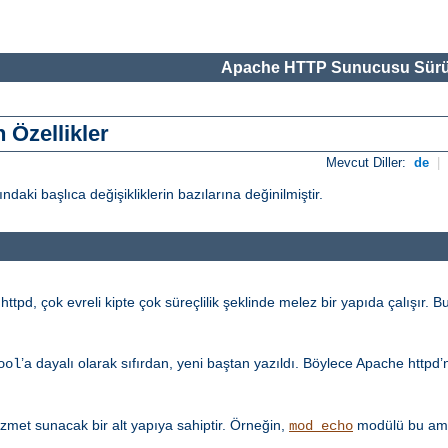
Apache HTTP Sunucusu Sürü
 Özellikler
Mevcut Diller:
de
|
i başlıca değişikliklerin bazılarına değinilmiştir.
tpd, çok evreli kipte çok süreçlilik şeklinde melez bir yapıda çalışır. Bu
’a dayalı olarak sıfırdan, yeni baştan yazıldı. Böylece Apache httpd
ool
met sunacak bir alt yapıya sahiptir. Örneğin,
modülü bu amaç
mod_echo