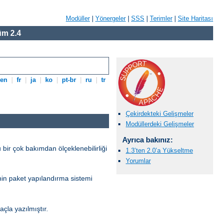
Modüller
|
Yönergeler
|
SSS
|
Terimler
|
Site Haritası
m 2.4
en
|
fr
|
ja
|
ko
|
pt-br
|
ru
|
tr
Çekirdekteki Gelişmeler
Modüllerdeki Gelişmeler
Ayrıca bakınız:
 bir çok bakımdan ölçeklenebilirliği
1.3’ten 2.0’a Yükseltme
Yorumlar
’nin paket yapılandırma sistemi
la yazılmıştır.