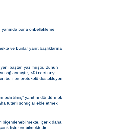
in yanında buna önbellekleme
lmekte ve bunlar yanıt başlıklarına
yeni baştan yazılmıştır. Bunun
sı sağlanmıştır;
<Directory
iri belli bir protokolü destekleyen
m belirtilmiş” yanıtını döndürmek
aha tutarlı sonuçlar elde etmek
iyi biçemlenebilmekte, içerik daha
rik listelenebilmektedir.