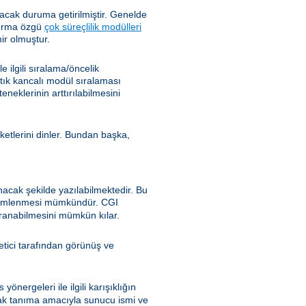
cak duruma getirilmiştir. Genelde
tforma özgü
çok süreçlilik modülleri
ir olmuştur.
ilgili sıralama/öncelik
rtık kancalı modül sıralaması
klerinin arttırılabilmesini
ketlerini dinler. Bundan başka,
nacak şekilde yazılabilmektedir. Bu
özümlenmesi mümkündür. CGI
ranabilmesini mümkün kılar.
önetici tarafından görünüş ve
yönergeleri ile ilgili karışıklığın
s
ak tanıma amacıyla sunucu ismi ve