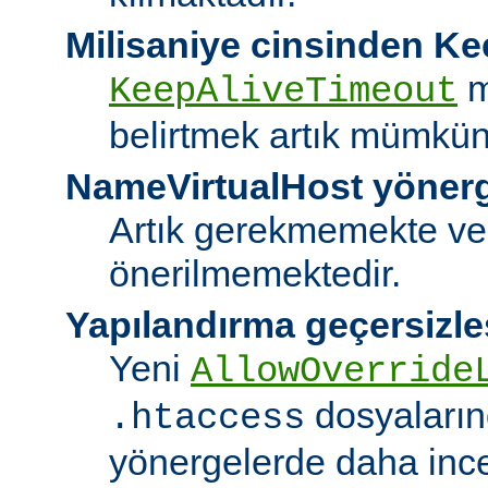
Milisaniye cinsinden K
m
KeepAliveTimeout
belirtmek artık mümkün
NameVirtualHost yöner
Artık gerekmemekte ve
önerilmemektedir.
Yapılandırma geçersizle
Yeni
AllowOverride
dosyalarınd
.htaccess
yönergelerde daha ince