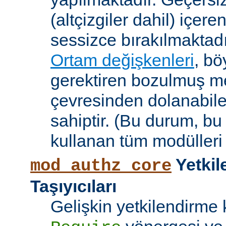
(altçizgiler dahil) içeren
sessizce bırakılmaktadı
Ortam değişkenleri
, bö
gerektiren bozulmuş me
çevresinden dolanabile
sahiptir. (Bu durum, bu
kullanan tüm modülleri e
Yetkil
mod_authz_core
Taşıyıcıları
Gelişkin yetkilendirme k