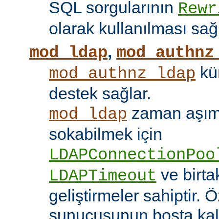
SQL sorgularının
Rewr
olarak kullanılması sağ
,
mod_ldap
mod_authnz
kü
mod_authnz_ldap
destek sağlar.
zaman aşıml
mod_ldap
sokabilmek için
LDAPConnectionPoo
ve birt
LDAPTimeout
geliştirmeler sahiptir. 
sunucusunun boşta kalm