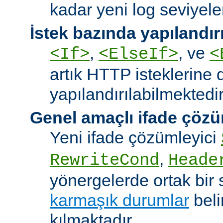
kadar yeni log seviyeler
İstek bazında yapılandı
,
, ve
<If>
<ElseIf>
<
artık HTTP isteklerine 
yapılandırılabilmektedir
Genel amaçlı ifade çözü
Yeni ifade çözümleyici
,
RewriteCond
Heade
yönergelerde ortak bir 
karmaşık durumlar
bel
kılmaktadır.