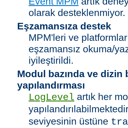
Event MPM
artık deney
olarak desteklenmiyor.
Eşzamansıza destek
MPM'leri ve platformlar
eşzamansız okuma/ya
iyileştirildi.
Modul bazında ve dizin
yapılandırması
artık her mo
LogLevel
yapılandırılabilmektedi
seviyesinin üstüne
tra