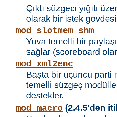
Çıktı süzgeci yığıtı üze
olarak bir istek gövdesi
mod_slotmem_shm
Yuva temelli bir paylaşı
sağlar (scoreboard olara
mod_xml2enc
Başta bir üçüncü parti
temelli süzgeç modüller
destekler.
(2.4.5'den iti
mod_macro