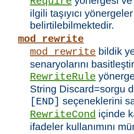
yönergesi v
Require
ilgili taşıyıcı yönergele
belirtilebilmektedir.
mod_rewrite
bildik 
mod_rewrite
senaryolarını basitleşti
yönerg
RewriteRule
String Discard=sorgu diz
seçeneklerini s
[END]
içinde k
RewriteCond
ifadeler kullanımını mü