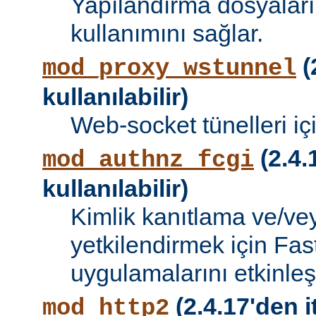
Yapılandırma dosyalar
kullanımını sağlar.
(
mod_proxy_wstunnel
kullanılabilir)
Web-socket tünelleri iç
(2.4.
mod_authnz_fcgi
kullanılabilir)
Kimlik kanıtlama ve/vey
yetkilendirmek için Fa
uygulamalarını etkinleşti
(2.4.17'den i
mod_http2