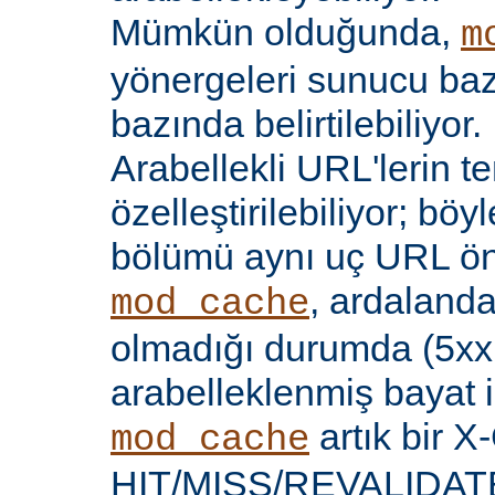
Mümkün olduğunda,
m
yönergeleri sunucu bazı
bazında belirtilebiliyor.
Arabellekli URL'lerin t
özelleştirilebiliyor; böy
bölümü aynı uç URL öne
, ardalanda
mod_cache
olmadığı durumda (5xx 
arabelleklenmiş bayat iç
artık bir X
mod_cache
HIT/MISS/REVALIDATE y